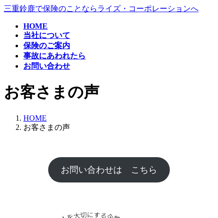
コ
ナ
三重鈴鹿で保険のことならライズ・コーポレーションへ
ン
ビ
HOME
テ
ゲ
当社について
ン
ー
保険のご案内
ツ
シ
事故にあわれたら
へ
ョ
お問い合わせ
ス
ン
キ
に
お客さまの声
ッ
移
プ
動
HOME
お客さまの声
お問い合わせは こちら