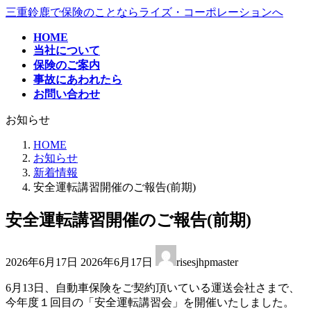
コ
ナ
三重鈴鹿で保険のことならライズ・コーポレーションへ
ン
ビ
HOME
テ
ゲ
当社について
ン
ー
保険のご案内
ツ
シ
事故にあわれたら
へ
ョ
お問い合わせ
ス
ン
キ
に
お知らせ
ッ
移
プ
動
HOME
お知らせ
新着情報
安全運転講習開催のご報告(前期)
安全運転講習開催のご報告(前期)
最
2026年6月17日
2026年6月17日
risesjhpmaster
終
更
6月13日、自動車保険をご契約頂いている運送会社さまで、
新
今年度１回目の「安全運転講習会」を開催いたしました。
日